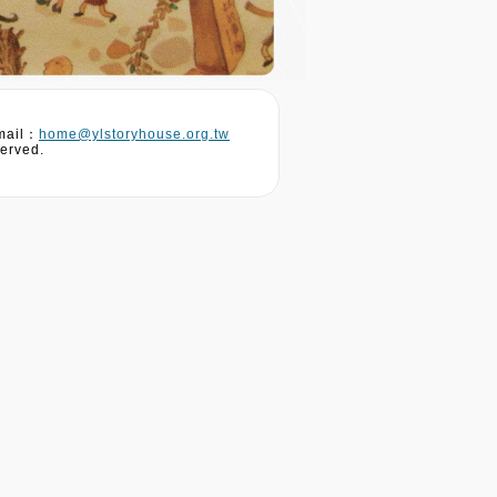
ail：
home@ylstoryhouse.org.tw
erved.