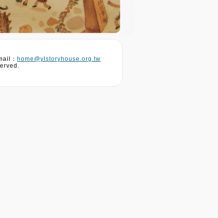
ail：
home@ylstoryhouse.org.tw
erved.