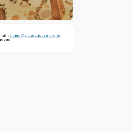
ail：
home@ylstoryhouse.org.tw
erved.