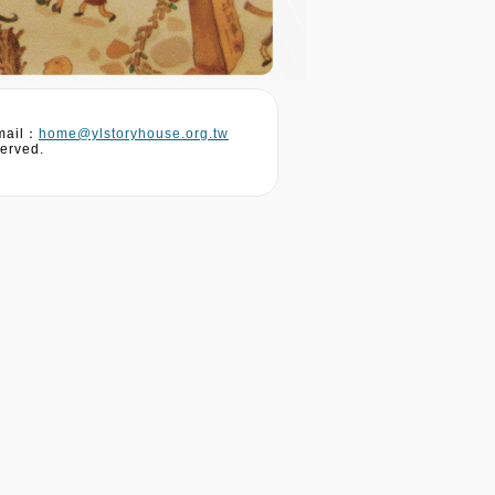
ail：
home@ylstoryhouse.org.tw
erved.