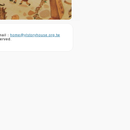
ail：
home@ylstoryhouse.org.tw
erved.