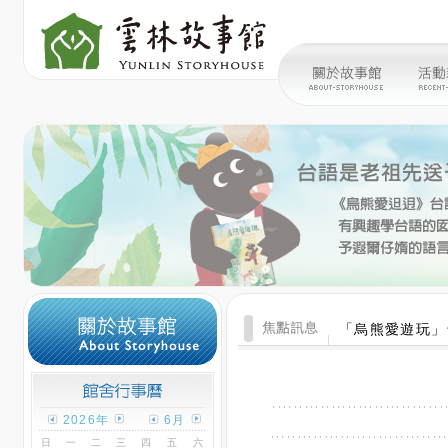
「烏熊愛遊玩」
2026年
6月
日
一
二
三
四
五
六