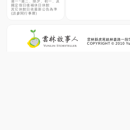
週一~週二、除夕、初一、及
國定假日後補休日休館
其它休館日依最新公告為準
(請參閱行事曆)
雲林縣虎尾鎮林森路一段528
COPYRIGHT © 2010 Yun