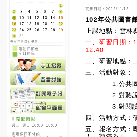
二、研習地點：二
三、活動對象：
1.公共圖書
2.對聽說讀
3.對閱讀推
四、活動方式：
週三~週日 10:00~18:00
五、報名方式：即
國定假日不休館
人，額滿為止。
週一~週二、除夕、初一、及
國定假日後補休日休館
線上報
其它休館日依最新公告為準
(請參閱行事曆)
DLhC9DYB-kAp0
m
或至【附件】下
報名