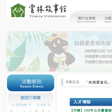
「烏熊愛遊玩」
人才增能
2026年
8月
【代轉】102年公共圖書館
日
一
二
三
四
五
六
1
更新日期：2013/11/13
2
3
4
5
6
7
8
9
10
11
12
13
14
15
102
年公共圖書
16
17
18
19
20
21
22
上課地點：雲林縣
23
24
25
26
27
28
29
30
31
一、研習日期：10
觀看本月份行事曆
12:40
活動日顏色
今日顏色