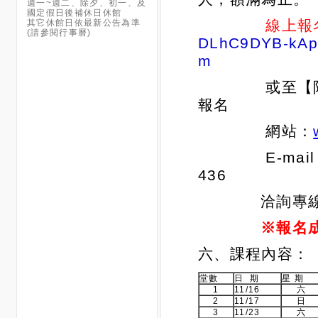
網站：
E-mail
436
洽詢專線：(05
※報名成功後，
六、課程內容：
堂數
日 期
星 期
1
11/16
六
2
11/17
日
3
11/23
六
4
11/24
日
5
11/30
六
6
12/01
日
7
12/07
六
8
12/08
日
9
12/14
六
10
12/15
日
(1)學員請自
(2)結訓後，
故事館進行說