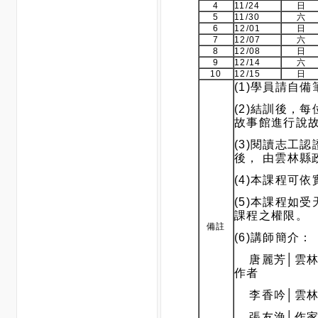
(3)閱讀志工
後， 由雲林縣
(4)本課程可
(5)本課程如
課程之權限。
備註
(6)講師簡介：
唐麗芳│雲林
作者
李香吟│雲林
張友漁│作家
《小頭目優瑪
跑！》、《糟
102年故事志
102年故事志工