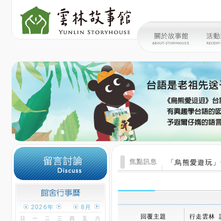
「烏熊愛遊玩」
2026年
8月
回覆主題
行走雲林 
日
一
二
三
四
五
六