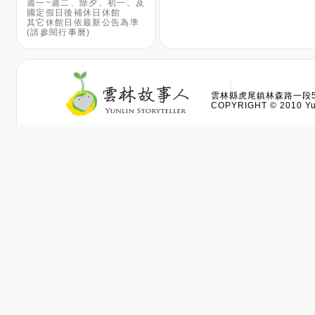
週一~週二、除夕、初一、及
國定假日後補休日休館
其它休館日依最新公告為準
(請參閱行事曆)
雲林縣虎尾鎮林森路一段528
COPYRIGHT © 2010 Yun