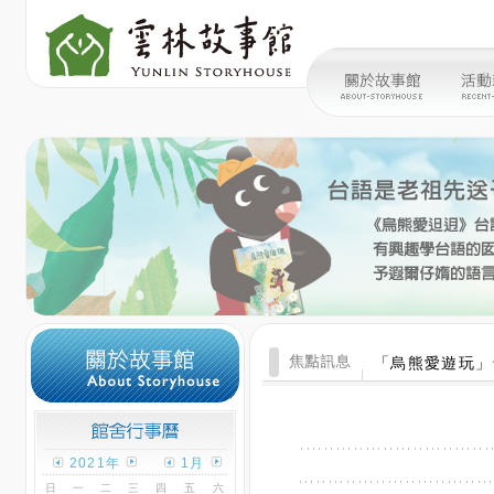
「烏熊愛遊玩」
2021年
1月
日
一
二
三
四
五
六