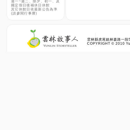
週一~週二、除夕、初一、及
國定假日後補休日休館
其它休館日依最新公告為準
(請參閱行事曆)
雲林縣虎尾鎮林森路一段528
COPYRIGHT © 2010 Yun