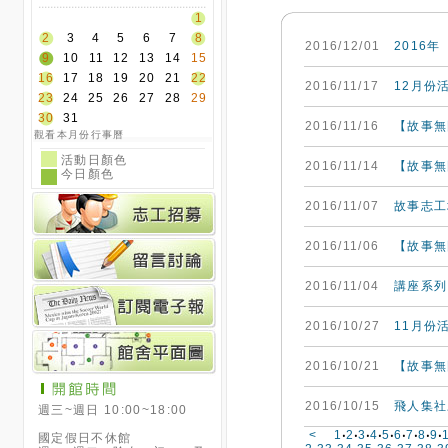
2016/11/07
故事志工
2016/11/06
【故事無
2016/11/04
講座系列
2016/10/27
11月份
2016/10/21
【故事無
2016/10/15
飛人集社
週三~週日 10:00~18:00
<
1
‧
2
‧
3
‧
4
‧
5
‧
6
‧
7
‧
8
‧
9
‧
國定假日不休館
2
‧
33
‧
34
‧
35
‧
36
‧
37
‧
38
‧
3
週一~週二、除夕、初一、及
‧
62
‧
63
‧
64
‧
65
‧
66
‧
67
‧
68
國定假日後補休日休館
91
‧
92
‧
93
‧
94
‧
95
‧
96
‧
97
‧
其它休館日依最新公告為準
4
‧
11
(請參閱行事曆)
雲林縣虎尾鎮林森路一段528
COPYRIGHT © 2010 Yun