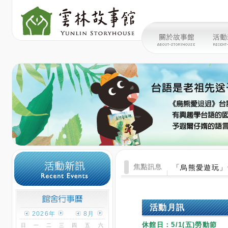
「烏熊愛遊玩」
活動月訊
2026年
8月
休館日：5/1(五)勞動節
日
一
二
三
四
五
六