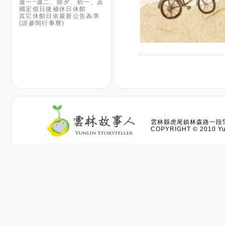
週一~週二、除夕、初一、及
國定假日後補休日休館
其它休館日依最新公告為準
(請參閱行事曆)
雲林縣虎尾鎮林森路一段528
COPYRIGHT © 2010 Yun