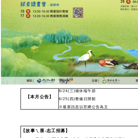
6/24(三)補休端午節
【本月公告】
6/25(四)整備日閉館
※最新訊息以官網公告為主
【故事ㄟ厝-志工招募】