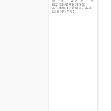
週一~週二、除夕、初一、及
國定假日後補休日休館
其它休館日依最新公告為準
(請參閱行事曆)