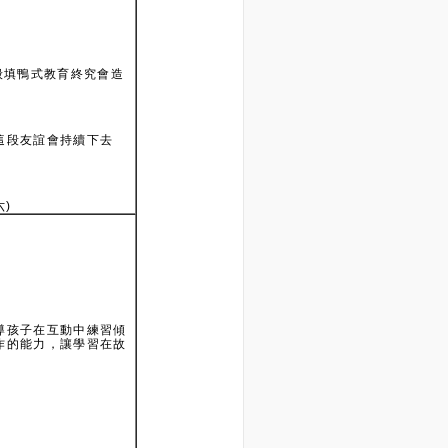
般填鴨式教育終究會造
這段友誼會持續下去
六)
導孩子在互動中練習傾
作的能力，讓學習在故