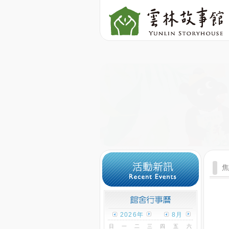
2026年
8月
日
一
二
三
四
五
六