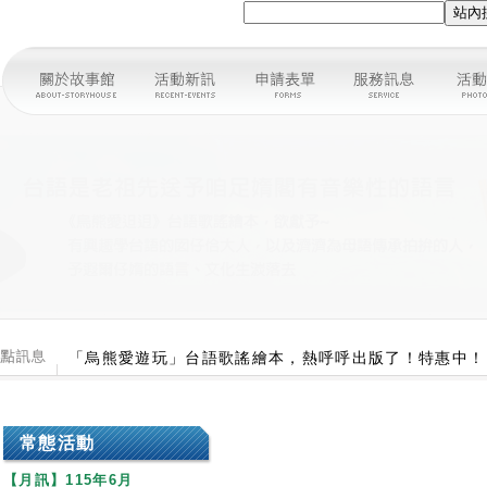
「烏熊愛遊玩」台語歌謠繪本，熱呼呼出版了！特惠中！
【館舍公告】腳踏車租借申請開跑囉~！歡迎來館預約腳
常態活動
【月訊】115年6月