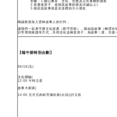
對象：1.關心教育、文化、生態及公共事務的朋友
2.喜愛老房子、老樹及故事的朋友(8歲以上)
3.相信說故事就是在送禮的大小朋友
竭誠歡迎加入雲林故事人的行列，
讓我們一起來守護文化資產（郡守官邸），藉由說故事（轉譯在
日常環境維護等方式，共同活化這棟老房子，為故事ㄟ厝，共進
【端午節特別企劃】
06/19(五)
文化體驗|
12:00 午時立蛋
故事大家講|
14:00 五月五肉粽芳滿街路(台語)|許立昌