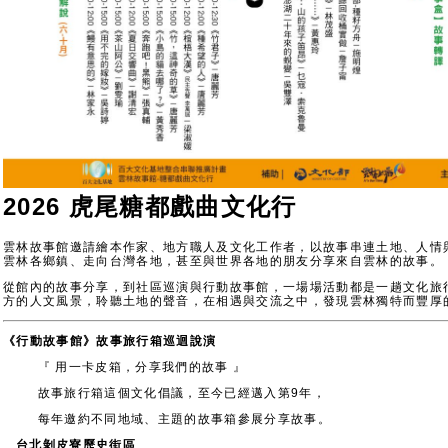
2026
虎尾糖都戲曲文化行
雲林故事館邀請繪本作家、地方職人及文化工作者，以故事串連土地、人情
雲林各鄉鎮、走向台灣各地，甚至與世界各地的朋友分享來自雲林的故事。
從館內的故事分享，到社區巡演與行動故事館，一場場活動都是一趟文化旅
方的人文風景，聆聽土地的聲音，在相遇與交流之中，發現雲林獨特而豐厚
《行動故事館》故事旅行箱巡迴說演
『 用一卡皮箱，分享我們的故事 』
故事旅行箱這個文化倡議，至今已經邁入第9年，
每年邀約不同地域、主題的故事箱參展分享故事。
台北剝皮寮歷史街區
5/17（日）13:30－14:30
5/24（日）13:30－14:30
5/31（日）13:30－14:30
《故事地圖》故事說演
【雲林故事人文化列車】（6
－10
月）
四湖｜善水咖啡
斗六｜雲林縣樂活社區推展協會
斗六｜八德社區