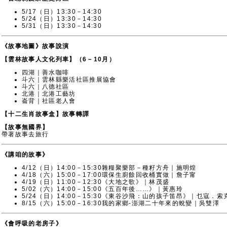
北港｜北港工藝坊
崙背｜社區老人會
【十二生肖故事盒】故事轉譯
【故事無國界】
帶著故事去旅行
《講咱的故事》
4/12（日）14:00－15:30雜糧聚樂部－種籽方舟｜施明煌
4/18（六）15:00－17:00環保生廚餘回收桶實做｜詹子甯
4/19（日）11:00－12:30《大地之歌》｜林茂盛
5/02（六）14:00－15:00《五百年後……》｜黃惠玲
5/24（日）14:00－15:30《東谷沙飛：山的孩子笛昂》｜乜寇．索
8/15（六）15:00－16:30我的家鄉-澎湖二十年來的蛻變｜吳雙澤
《會呼吸的老房子》
紙戲人說故事
4/12（日）11:30－12:30《竹君子》｜唐麗芳
5/10（日）11:00－12:00《種希望的人》｜唐麗芳
6/06（六）11:00－12:00《椬梧大漢》-民主先聲 李萬居｜梁淑媛
6/06（六）14:00－15:00《竹，這神奇的草》｜唐麗芳
6/20（日）11:00－12:00《小島的貓去哪了？》|黃秀香
6/21（日）14:00－15:00《奔跑吧！黑熊》|張真輔
6/28（日）11:00－12:00 《夏日交響曲》|謝清宏
7/18（日）14:00－15:00《茶山阿公》｜劉雯瑜
9/06（日）14:00－15:00《用不完的嫁妝》｜吳詩婷
9/19（六）11:00－12:00《鰻有意思的》｜林家永