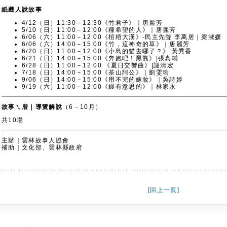
故事ㄟ厝｜導覽解說
（6－10月）
共10場
主辦｜雲林故事人協會
補助｜文化部、雲林縣政府
[回上一頁]
雲林縣虎尾鎮林森路一段528號 TEL:05-6311436 E-mail：
home@y
COPYRIGHT © 2010 Yunlin Story House. All Right Reserved. 