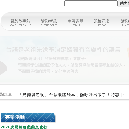
「烏熊愛遊玩」台語歌謠繪本，熱呼呼出版了！特惠中！
【館舍公告】腳踏車租借申請開跑囉~！歡迎來館預約腳
專案活動
2026虎尾糖都戲曲文化行
更新日期：2026/06/05