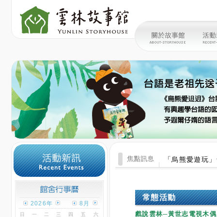
「烏熊愛遊玩」
常態活動
2026年
8月
戲說雲林─黃世志電視木偶
日
一
二
三
四
五
六