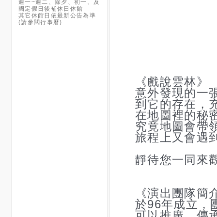
週一~週二、除夕、初一、及
國定假日後補休日休館
其它休館日依最新公告為準
(請參閱行事曆)
《戲說雲林》
意外發現的一
到
它的存在，
在地
圖裡的秘密.
究竟地圖會帶
旅程上又會遇
靜待您一同來
《演出團隊簡
於96年成立
可以推廣、傳