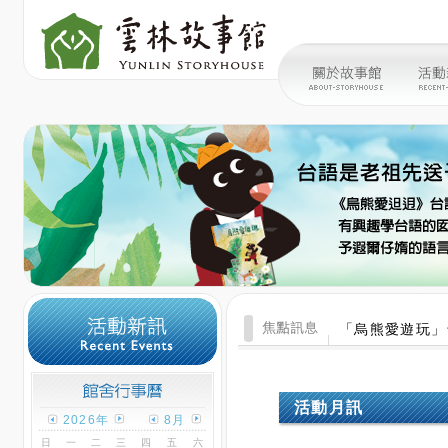
「烏熊愛遊玩」
活動月訊
2026年
8月
日
一
二
三
四
五
六