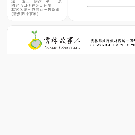
週一~週二、除夕、初一、及
國定假日後補休日休館
其它休館日依最新公告為準
(請參閱行事曆)
雲林縣虎尾鎮林森路一段528
COPYRIGHT © 2010 Yun