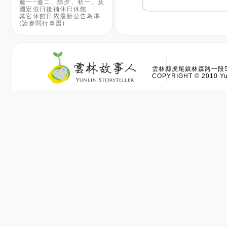
週一~週二、除夕、初一、及
國定假日後補休日休館
其它休館日依最新公告為準
(請參閱行事曆)
雲林縣虎尾鎮林森路一段528
COPYRIGHT © 2010 Yun