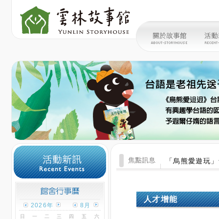
「烏熊愛遊玩」
人才增能
2026年
8月
日
一
二
三
四
五
六