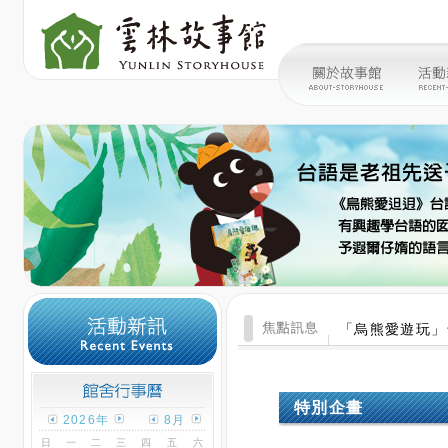
「烏熊愛遊玩」
特別企畫
2026年
8月
日
一
二
三
四
五
六