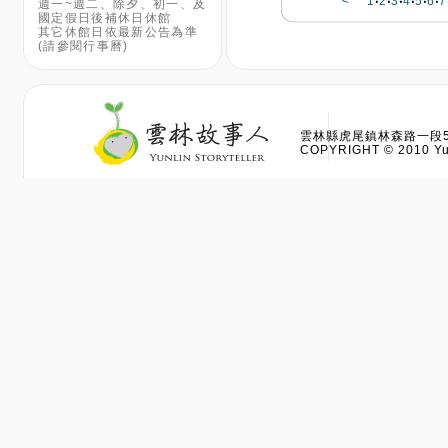
<
1
‧
2
‧
3
‧
4
‧
5
‧
6
‧
7
週一~週二、除夕、初一、及
國定假日後補休日休館
其它休館日依最新公告為準
(請參閱行事曆)
雲林縣虎尾鎮林森路一段528
COPYRIGHT © 2010 Yun