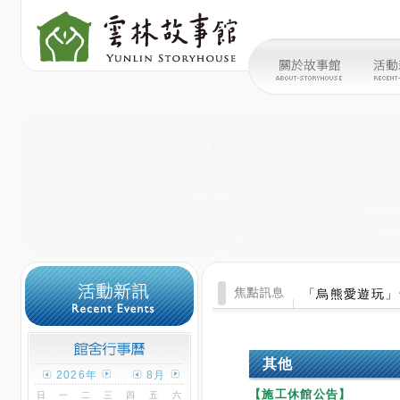
「烏熊愛遊玩」
其他
2026年
8月
【施工休館公告】
日
一
二
三
四
五
六
1
更新日期：2025/01/08
2
3
4
5
6
7
8
9
10
11
12
13
14
15
雲林故事館因維護修繕工程進行
16
17
18
19
20
21
22
23
24
25
26
27
28
29
30
31
觀看本月份行事曆
活動日顏色
今日顏色