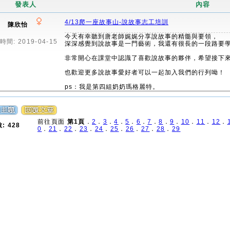
發表人
內容
4/13爬一座故事山-說故事志工培訓
陳欣怡
今天有幸聽到唐老師娓娓分享說故事的精髓與要領，
間: 2019-04-15
深深感覺到說故事是一門藝術，我還有很長的一段路要
非常開心在課堂中認識了喜歡說故事的夥伴，希望接下
也歡迎更多說故事愛好者可以一起加入我們的行列呦！
ps：我是第四組奶奶瑪格麗特。
前往頁面
第1頁
．
2
．
3
．
4
．
5
．
6
．
7
．
8
．
9
．
10
．
11
．
12
．
: 428
0
．
21
．
22
．
23
．
24
．
25
．
26
．
27
．
28
．
29