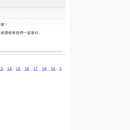
學習！
來的課程有您們一起前行。
13
．
14
．
15
．
16
．
17
．
18
．
19
．
2