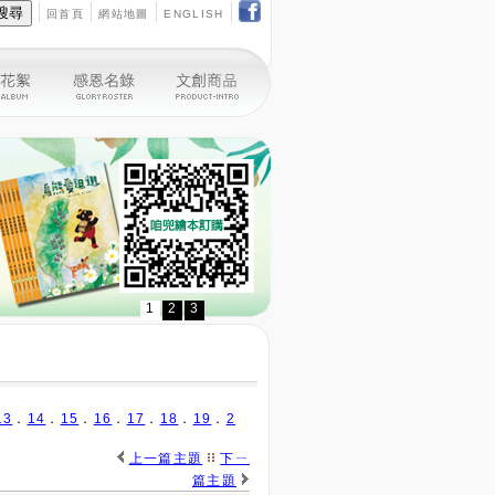
回首頁
網站地圖
ENGLISH
1
2
3
13
．
14
．
15
．
16
．
17
．
18
．
19
．
2
上一篇主題
下ㄧ
篇主題