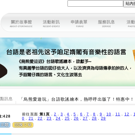
「烏熊愛遊玩」台語歌謠繪本，熱呼呼出版了！特惠中！
前往頁面
第1頁
．
2
．
3
．
4
．
5
．
6
．
7
．
8
．
9
．
10
．
11
．
12
．
:428
0
．
21
．
22
．
23
．
24
．
25
．
26
．
27
．
28
．
29