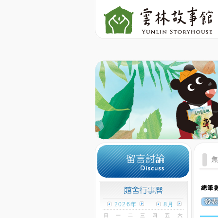
總筆數
2026年
8月
日
一
二
三
四
五
六