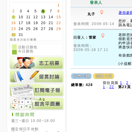
發表人
1
2
3
4
5
6
7
8
暑假參
丸子
9
10
11
12
13
14
15
您好，
16
17
18
19
20
21
22
發表時間: 2009-05-14
因為電
23
24
25
26
27
28
29
30
31
老師您
回覆人
：管家
很歡迎
觀看本月份行事曆
約申請表
發表時間：
活動日顏色
將盡快
2009-05-18 17:11
今日顏色
布袋戲館
(小提醒
前往頁面
1
．
2
總筆數: 428
1
．
22
．
第23頁
週三~週日 10:00~18:00
國定假日不休館