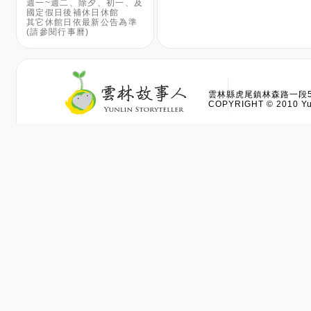
週一~週二、除夕、初一、及
國定假日後補休日休館
其它休館日依最新公告為準
(請參閱行事曆)
雲林縣虎尾鎮林森路一段528
COPYRIGHT © 2010 Yun