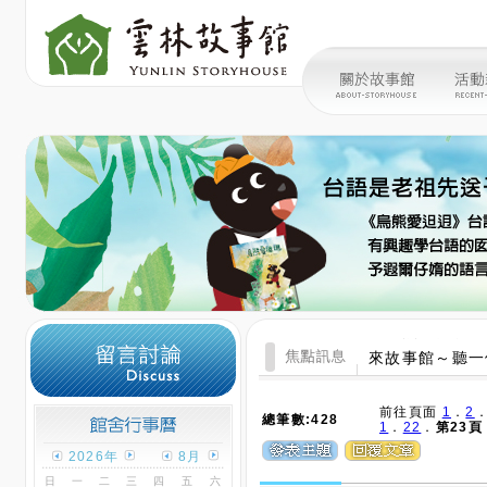
「烏熊愛遊玩」
【館舍公告】腳
來故事館～讀一
來故事館～聽一
前往頁面
1
．
2
總筆數:428
1
．
22
．
第23頁
2026年
8月
日
一
二
三
四
五
六