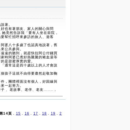
地說著。
良好也有著朋友、家人的關心與問
，她竟然告訴我「要有人坐在前院，
地要幫忙招呼來參訪的旅人、遊客
」阿婆八十多歲了也認真地說著，舊
起來公共參與。
要遠遠的聽到，就趕快拉阿公付錢買
回家時阿婆已煮好熱騰騰的豬血湯等
有的是甜蜜厚實的愛。
：「通常這是四十歲以上的人才會說
五個孩子這就不由得要肅然起敬加鞠
要件，團體裡面沒有個人，好因緣與
未來一起努力。
 、老故事、老伴、老友……..，
第14頁
．
15
．
16
．
17
．
18
．
19
．
2