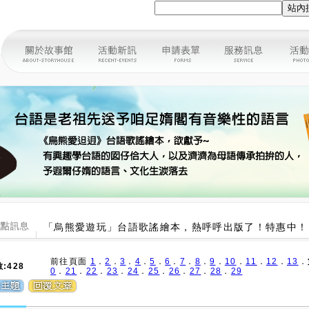
「烏熊愛遊玩」台語歌謠繪本，熱呼呼出版了！特惠中！
前往頁面
1
．
2
．
3
．
4
．
5
．
6
．
7
．
8
．
9
．
10
．
11
．
12
．
13
．
:428
0
．
21
．
22
．
23
．
24
．
25
．
26
．
27
．
28
．
29