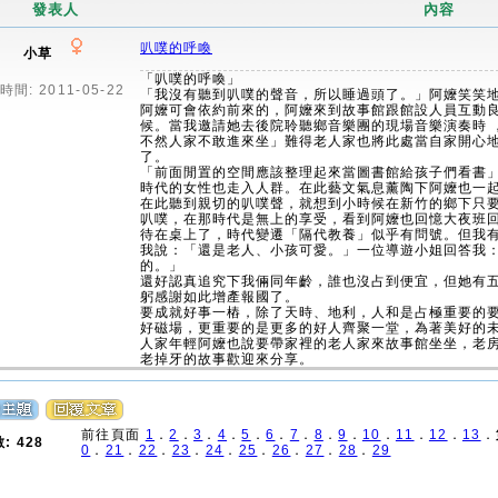
發表人
內容
叭噗的呼喚
小草
「叭噗的呼喚」
間: 2011-05-22
「我沒有聽到叭噗的聲音，所以睡過頭了。」阿嬤笑笑
阿嬤可會依約前來的，阿嬤來到故事館跟館設人員互動
候。當我邀請她去後院聆聽鄉音樂團的現場音樂演奏時 
不然人家不敢進來坐」難得老人家也將此處當自家開心
了。
「前面閒置的空間應該整理起來當圖書館給孩子們看書
時代的女性也走入人群。在此藝文氣息薰陶下阿嬤也一
在此聽到親切的叭噗聲，就想到小時候在新竹的鄉下只
叭噗，在那時代是無上的享受，看到阿嬤也回憶大夜班
待在桌上了，時代變遷「隔代教養」似乎有問號。但我
我說：「還是老人、小孩可愛。」一位導遊小姐回答我
的。」
還好認真追究下我倆同年齡，誰也沒占到便宜，但她有
躬感謝如此增產報國了。
要成就好事一樁，除了天時、地利，人和是占極重要的
好磁場，更重要的是更多的好人齊聚一堂，為著美好的
人家年輕阿嬤也說要帶家裡的老人家來故事館坐坐，老房子
老掉牙的故事歡迎來分享。
前往頁面
1
．
2
．
3
．
4
．
5
．
6
．
7
．
8
．
9
．
10
．
11
．
12
．
13
．
: 428
0
．
21
．
22
．
23
．
24
．
25
．
26
．
27
．
28
．
29