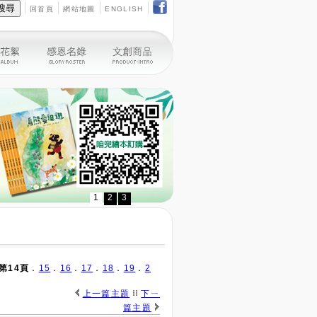
回首頁
網站地圖
ENGLISH
1
2
3
第14頁
．
15
．
16
．
17
．
18
．
19
．
2
上一篇主題
下ㄧ
篇主題