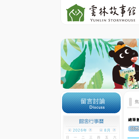
總筆數
2026年
8月
日
一
二
三
四
五
六