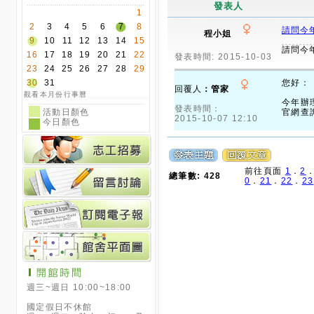
前往頁面
1
．
2
總筆數: 428
0
．
21
．
22
．
23
週三~週日 10:00~18:00
國定假日不休館
週一~週二、除夕、初一、及
國定假日後補休日休館
其它休館日依最新公告為準
(請參閱行事曆)
雲林縣虎尾鎮林森路一段528
COPYRIGHT © 2010 Yun