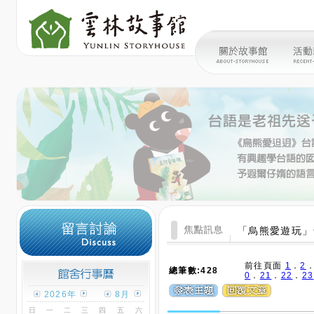
「烏熊愛遊玩」
前往頁面
1
．
2
總筆數:428
0
．
21
．
22
．
23
2026年
8月
日
一
二
三
四
五
六
發表人
1
2
3
4
5
6
7
8
請問今
程小姐
9
10
11
12
13
14
15
請問今
16
17
18
19
20
21
22
發表時間: 2015-10-03
23
24
25
26
27
28
29
30
31
您好：
回覆人
：管家
觀看本月份行事曆
今年辦
發表時間：
活動日顏色
官網查
2015-10-07 12:10
今日顏色